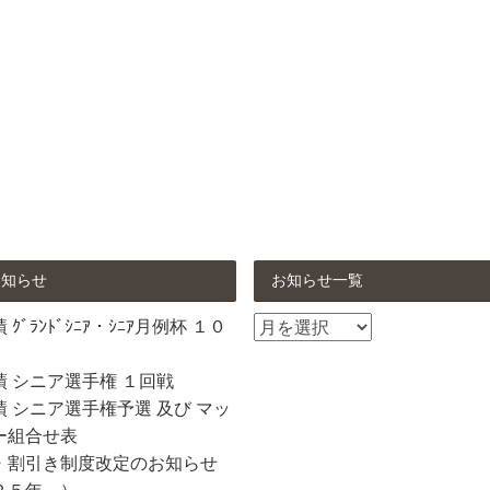
お知らせ
お知らせ一覧
お
ｸﾞﾗﾝﾄﾞｼﾆｱ・ｼﾆｱ月例杯 １０
知
ら
績 シニア選手権 １回戦
せ
 シニア選手権予選 及び マッ
一
ー組合せ表
覧
・割引き制度改定のお知らせ
２５年～）