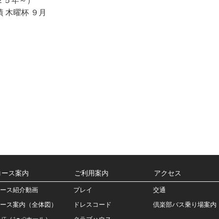
 木曜杯 ９月
コース案内
ご利用案内
アクセス
ース紹介動画
プレイ
交通
ース案内（全体図）
ドレスコード
倶楽部バス乗り場案内