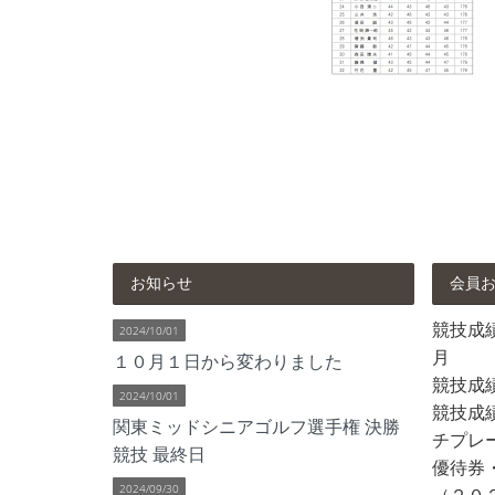
お知らせ
会員
競技成績 
2024/10/01
月
１０月１日から変わりました
競技成
2024/10/01
競技成績
関東ミッドシニアゴルフ選手権 決勝
チプレ
競技 最終日
優待券
2024/09/30
（２０