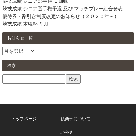
競技成績 シニア選手権 １回戦
競技成績 シニア選手権予選 及び マッチプレー組合せ表
優待券・割引き制度改定のお知らせ（２０２５年～）
競技成績 木曜杯 ９月
お知らせ一覧
お
知
ら
検索
せ
検
一
索:
覧
トップページ
倶楽部について
ご挨拶