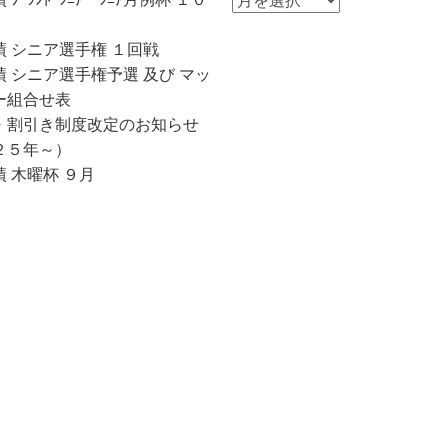
知
ら
績 シニア選手権 １回戦
せ
 シニア選手権予選 及び マッ
一
ー組合せ表
覧
・割引き制度改定のお知らせ
２５年～）
 木曜杯 ９月