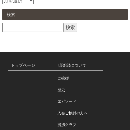
お
知
ら
検索
せ
検
一
索:
覧
トップページ
倶楽部について
ご挨拶
歴史
エピソード
入会ご検討の方へ
提携クラブ