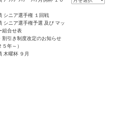
知
ら
績 シニア選手権 １回戦
せ
 シニア選手権予選 及び マッ
一
ー組合せ表
覧
・割引き制度改定のお知らせ
２５年～）
 木曜杯 ９月