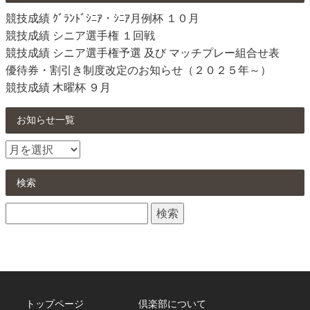
競技成績 ｸﾞﾗﾝﾄﾞｼﾆｱ・ｼﾆｱ月例杯 １０月
競技成績 シニア選手権 １回戦
競技成績 シニア選手権予選 及び マッチプレー組合せ表
優待券・割引き制度改定のお知らせ（２０２５年～）
競技成績 木曜杯 ９月
お知らせ一覧
お
知
ら
検索
せ
検
一
索:
覧
トップページ
倶楽部について