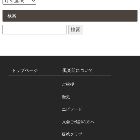
お
知
ら
検索
せ
検
一
索:
覧
トップページ
倶楽部について
ご挨拶
歴史
エピソード
入会ご検討の方へ
提携クラブ