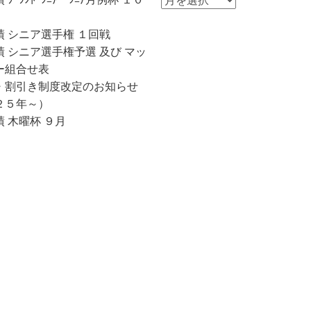
知
ら
績 シニア選手権 １回戦
せ
 シニア選手権予選 及び マッ
一
ー組合せ表
覧
・割引き制度改定のお知らせ
２５年～）
 木曜杯 ９月