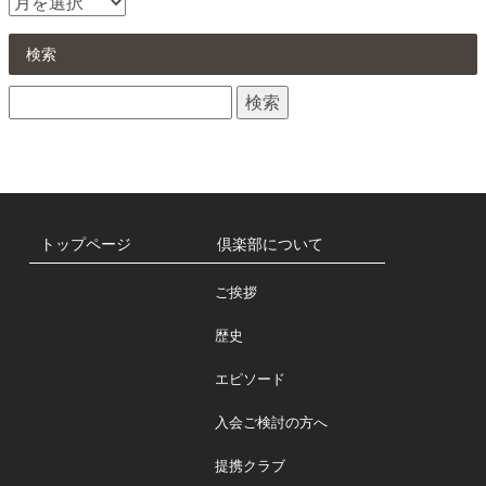
お
知
ら
検索
せ
検
一
索:
覧
トップページ
倶楽部について
ご挨拶
歴史
エピソード
入会ご検討の方へ
提携クラブ