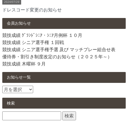
2024/07/29
ドレスコード変更のお知らせ
会員お知らせ
競技成績 ｸﾞﾗﾝﾄﾞｼﾆｱ・ｼﾆｱ月例杯 １０月
競技成績 シニア選手権 １回戦
競技成績 シニア選手権予選 及び マッチプレー組合せ表
優待券・割引き制度改定のお知らせ（２０２５年～）
競技成績 木曜杯 ９月
お知らせ一覧
お
知
ら
検索
せ
検
一
索:
覧