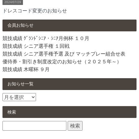
2024/07/29
ドレスコード変更のお知らせ
会員お知らせ
競技成績 ｸﾞﾗﾝﾄﾞｼﾆｱ・ｼﾆｱ月例杯 １０月
競技成績 シニア選手権 １回戦
競技成績 シニア選手権予選 及び マッチプレー組合せ表
優待券・割引き制度改定のお知らせ（２０２５年～）
競技成績 木曜杯 ９月
お知らせ一覧
お
知
ら
検索
せ
検
一
索:
覧