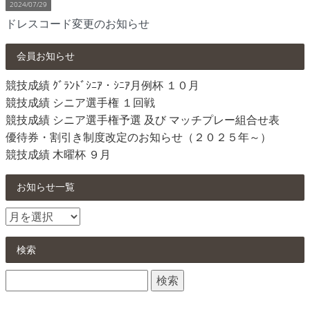
2024/07/29
ドレスコード変更のお知らせ
会員お知らせ
競技成績 ｸﾞﾗﾝﾄﾞｼﾆｱ・ｼﾆｱ月例杯 １０月
競技成績 シニア選手権 １回戦
競技成績 シニア選手権予選 及び マッチプレー組合せ表
優待券・割引き制度改定のお知らせ（２０２５年～）
競技成績 木曜杯 ９月
お知らせ一覧
お
知
ら
検索
せ
検
一
索:
覧