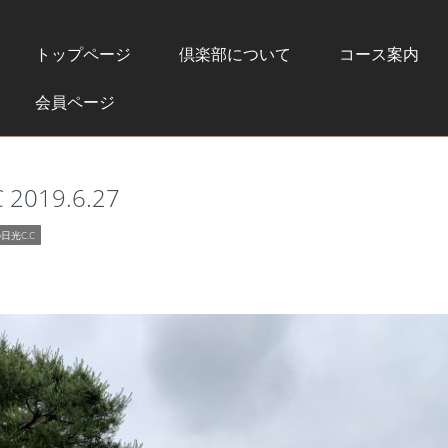
トップページ
倶楽部について
コース案内
会員ページ
019.6.27
日光C.C