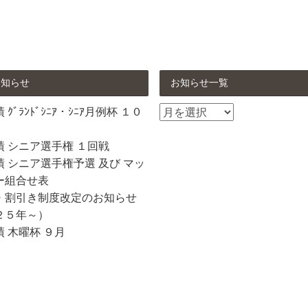
お知らせ
お知らせ一覧
お
ｸﾞﾗﾝﾄﾞｼﾆｱ・ｼﾆｱ月例杯 １０
知
ら
績 シニア選手権 １回戦
せ
 シニア選手権予選 及び マッ
一
ー組合せ表
覧
・割引き制度改定のお知らせ
２５年～）
 木曜杯 ９月