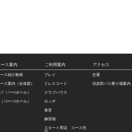
コース案内
ご利用案内
アクセス
ース紹介動画
プレイ
交通
ース案内（全体図）
ドレスコード
倶楽部バス乗り場案内
UT（1〜9ホール）
クラブハウス
N（10〜18ホール）
ロッヂ
食堂
練習場
スタート周辺 コース売
店