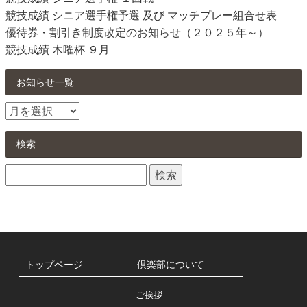
競技成績 シニア選手権予選 及び マッチプレー組合せ表
優待券・割引き制度改定のお知らせ（２０２５年～）
競技成績 木曜杯 ９月
お知らせ一覧
お
知
ら
検索
せ
検
一
索:
覧
トップページ
倶楽部について
ご挨拶