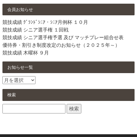
会員お知らせ
競技成績 ｸﾞﾗﾝﾄﾞｼﾆｱ・ｼﾆｱ月例杯 １０月
競技成績 シニア選手権 １回戦
競技成績 シニア選手権予選 及び マッチプレー組合せ表
優待券・割引き制度改定のお知らせ（２０２５年～）
競技成績 木曜杯 ９月
お知らせ一覧
お
知
ら
検索
せ
検
一
索:
覧