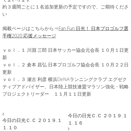
約３週間ごとに１名追加更新の予定ですので、ご期待くださ
い
掲載ページはこちらから⇒
Fan Fun 日光！ 日本プロゴルフ選
手権2020 応援メッセージ
ｖｏｌ．１ 川淵 三郎 日本サッカー協会元会長 １０月１日更
新
ｖｏｌ．２ 倉本 昌弘 日本プロゴルフ協会会長 １０月２２日
更新
ｖｏｌ．３ 瀬古 利彦 横浜DeNAランニングクラブ エグゼク
ティブアドバイザー、日本陸上競技連盟マラソン強化・戦略
プロジェクトリーダー １１月１１日更新
今日の日光Ｃ.Ｃ ２０１９.１
今日の日光Ｃ.Ｃ ２０１９.１
１.１６
１.１０