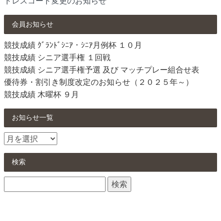
ドレスコード変更のお知らせ
会員お知らせ
競技成績 ｸﾞﾗﾝﾄﾞｼﾆｱ・ｼﾆｱ月例杯 １０月
競技成績 シニア選手権 １回戦
競技成績 シニア選手権予選 及び マッチプレー組合せ表
優待券・割引き制度改定のお知らせ（２０２５年～）
競技成績 木曜杯 ９月
お知らせ一覧
お
知
ら
検索
せ
検
一
索:
覧