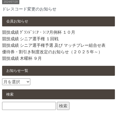
2024/07/29
ドレスコード変更のお知らせ
会員お知らせ
競技成績 ｸﾞﾗﾝﾄﾞｼﾆｱ・ｼﾆｱ月例杯 １０月
競技成績 シニア選手権 １回戦
競技成績 シニア選手権予選 及び マッチプレー組合せ表
優待券・割引き制度改定のお知らせ（２０２５年～）
競技成績 木曜杯 ９月
お知らせ一覧
お
知
ら
検索
せ
検
一
索:
覧