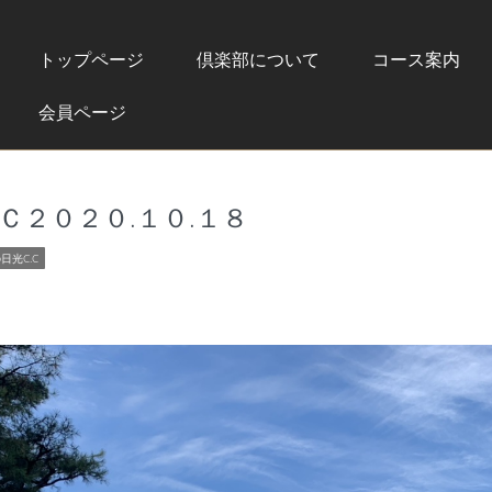
トップページ
倶楽部について
コース案内
会員ページ
Ｃ２０２０.１０.１８
日光C.C