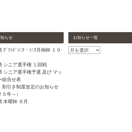
お知らせ
お知らせ一覧
お
ｸﾞﾗﾝﾄﾞｼﾆｱ・ｼﾆｱ月例杯 １０
知
ら
績 シニア選手権 １回戦
せ
 シニア選手権予選 及び マッ
一
ー組合せ表
覧
・割引き制度改定のお知らせ
２５年～）
 木曜杯 ９月