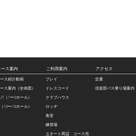
コース案内
ご利用案内
アクセス
ース紹介動画
プレイ
交通
ース案内（全体図）
ドレスコード
倶楽部バス乗り場案内
UT（1〜9ホール）
クラブハウス
N（10〜18ホール）
ロッヂ
食堂
練習場
スタート周辺 コース売