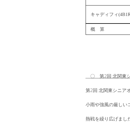
キャディフィ(4B1
概 算
〇 第2回 北関
第2回 北関東シニア
小雨や強風の厳しいコ
熱戦を繰り広げまし