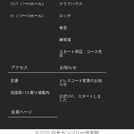
OUT（1〜9ホール）
クラブハウス
IN（10〜18ホール）
ロッヂ
食堂
練習場
スタート周辺 コース売
店
アクセス
お知らせ
交通
ドレスコード変更のお知
らせ
倶楽部バス乗り場案内
公式SNS、スタートしま
した
会員ページ
©2026 日光カンツリー倶楽部