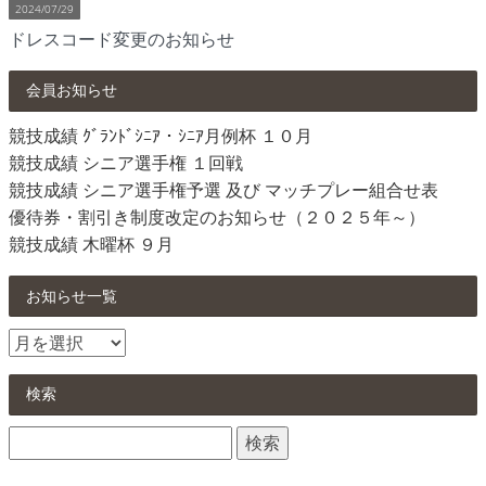
2024/07/29
ドレスコード変更のお知らせ
会員お知らせ
競技成績 ｸﾞﾗﾝﾄﾞｼﾆｱ・ｼﾆｱ月例杯 １０月
競技成績 シニア選手権 １回戦
競技成績 シニア選手権予選 及び マッチプレー組合せ表
優待券・割引き制度改定のお知らせ（２０２５年～）
競技成績 木曜杯 ９月
お知らせ一覧
お
知
ら
検索
せ
検
一
索:
覧