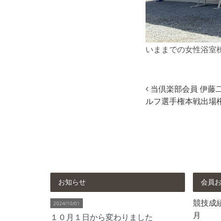
いままでの女性浴室
当倶楽部会員 伊藤
ルフ選手権本戦出場
お知らせ
会員
競技成績 
2024/10/01
月
１０月１日から変わりました