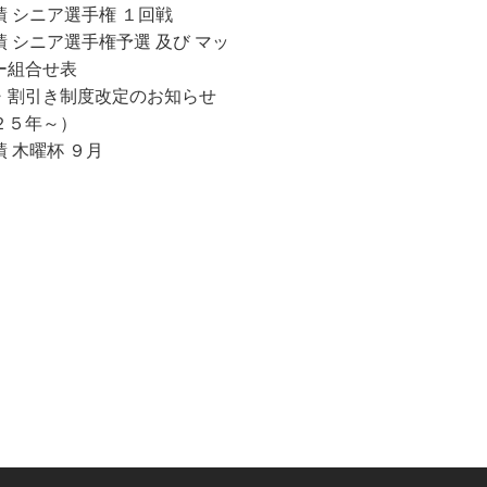
ら
績 シニア選手権 １回戦
せ
 シニア選手権予選 及び マッ
一
ー組合せ表
覧
・割引き制度改定のお知らせ
２５年～）
 木曜杯 ９月