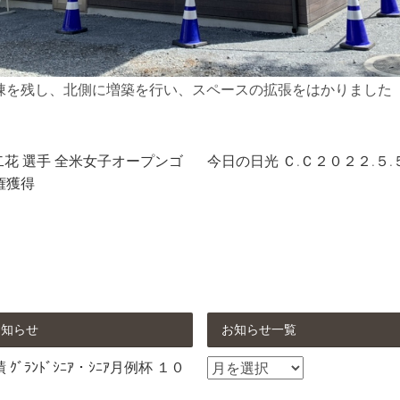
棟を残し、北側に増築を行い、スペースの拡張をはかりました
二花 選手 全米女子オープンゴ
今日の日光 Ｃ.Ｃ２０２２.５.
権獲得
お知らせ
お知らせ一覧
お
ｸﾞﾗﾝﾄﾞｼﾆｱ・ｼﾆｱ月例杯 １０
知