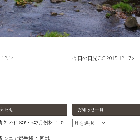
12.14
今日の日光C.C 2015.12.17
お知らせ
お知らせ一覧
お
ｸﾞﾗﾝﾄﾞｼﾆｱ・ｼﾆｱ月例杯 １０
知
ら
績 シニア選手権 １回戦