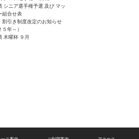
せ
 シニア選手権予選 及び マッ
一
ー組合せ表
覧
・割引き制度改定のお知らせ
２５年～）
 木曜杯 ９月
コース案内
ご利用案内
アクセス