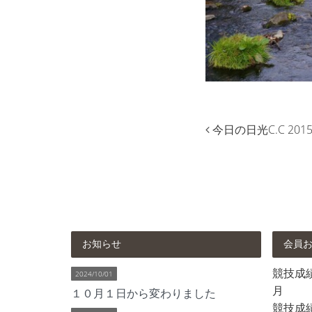
今日の日光C.C 2015.
お知らせ
会員
競技成績 
2024/10/01
月
１０月１日から変わりました
競技成