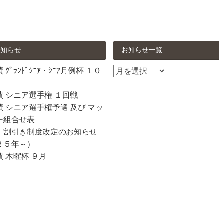
お知らせ
お知らせ一覧
お
ｸﾞﾗﾝﾄﾞｼﾆｱ・ｼﾆｱ月例杯 １０
知
ら
績 シニア選手権 １回戦
せ
 シニア選手権予選 及び マッ
一
ー組合せ表
覧
・割引き制度改定のお知らせ
２５年～）
 木曜杯 ９月