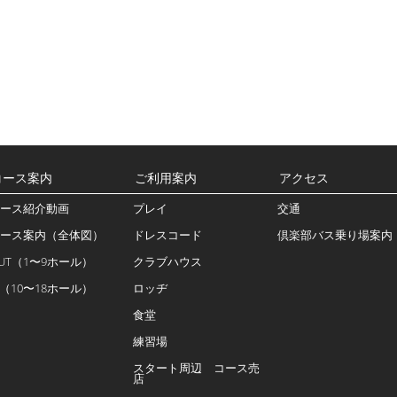
コース案内
ご利用案内
アクセス
ース紹介動画
プレイ
交通
ース案内（全体図）
ドレスコード
倶楽部バス乗り場案内
UT（1〜9ホール）
クラブハウス
N（10〜18ホール）
ロッヂ
食堂
練習場
スタート周辺 コース売
店