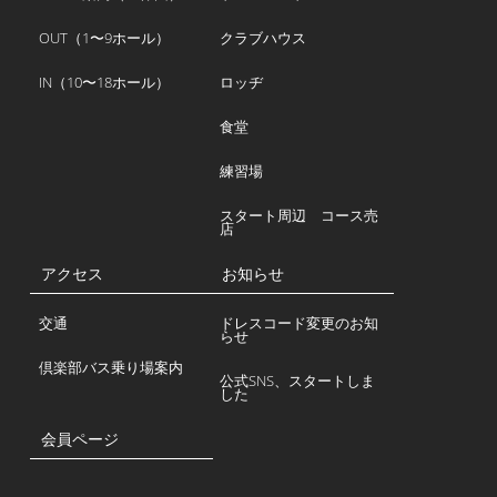
OUT（1〜9ホール）
クラブハウス
IN（10〜18ホール）
ロッヂ
食堂
練習場
スタート周辺 コース売
店
アクセス
お知らせ
交通
ドレスコード変更のお知
らせ
倶楽部バス乗り場案内
公式SNS、スタートしま
した
会員ページ