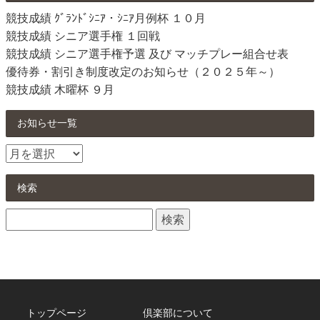
競技成績 ｸﾞﾗﾝﾄﾞｼﾆｱ・ｼﾆｱ月例杯 １０月
競技成績 シニア選手権 １回戦
競技成績 シニア選手権予選 及び マッチプレー組合せ表
優待券・割引き制度改定のお知らせ（２０２５年～）
競技成績 木曜杯 ９月
お知らせ一覧
お
知
ら
検索
せ
検
一
索:
覧
トップページ
倶楽部について