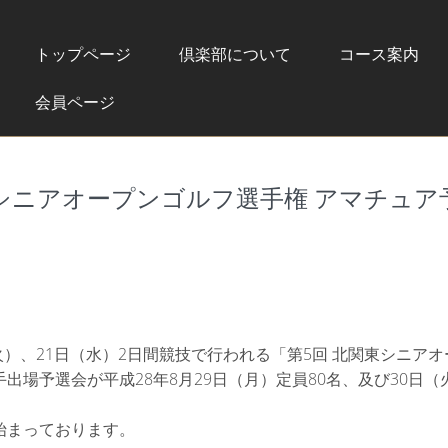
トップページ
倶楽部について
コース案内
会員ページ
東シニアオープンゴルフ選手権 アマチュア
（火）、21日（水）2日間競技で行われる「第5回 北関東シニア
出場予選会が平成28年8月29日（月）定員80名、及び30日（
始まっております。