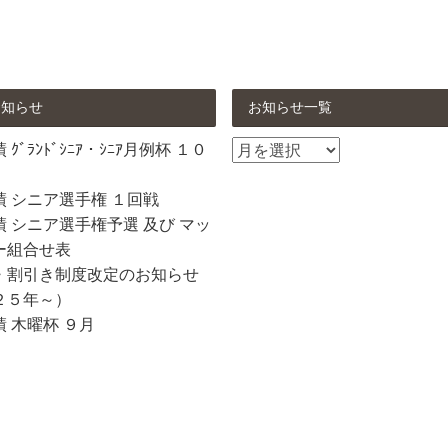
お知らせ
お知らせ一覧
お
ｸﾞﾗﾝﾄﾞｼﾆｱ・ｼﾆｱ月例杯 １０
知
ら
績 シニア選手権 １回戦
せ
 シニア選手権予選 及び マッ
一
ー組合せ表
覧
・割引き制度改定のお知らせ
２５年～）
 木曜杯 ９月