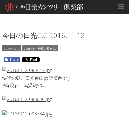
今日の日光C.C 2016.11.12
2016/11/12
お知らせ
:
今日の日光C.C
快晴の朝、日光連山は雪景色です
9時現在、気温約9℃