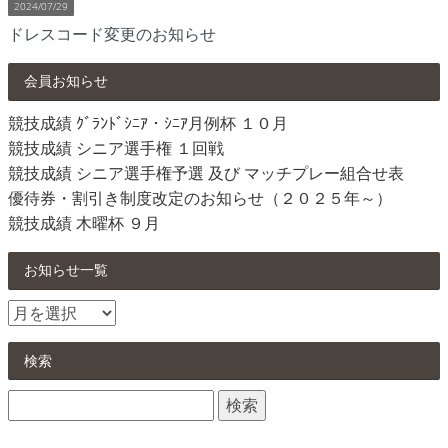
2024/07/29
ドレスコード変更のお知らせ
会員お知らせ
競技成績 ｸﾞﾗﾝﾄﾞｼﾆｱ・ｼﾆｱ月例杯 １０月
競技成績 シニア選手権 １回戦
競技成績 シニア選手権予選 及び マッチプレー組合せ表
優待券・割引き制度改定のお知らせ（２０２５年～）
競技成績 木曜杯 ９月
お知らせ一覧
お
知
ら
検索
せ
検
一
索:
覧