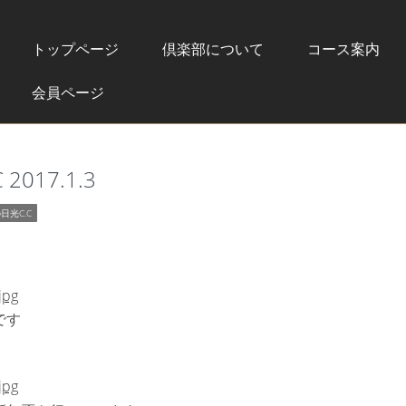
トップページ
倶楽部について
コース案内
会員ページ
017.1.3
日光C.C
です
℃