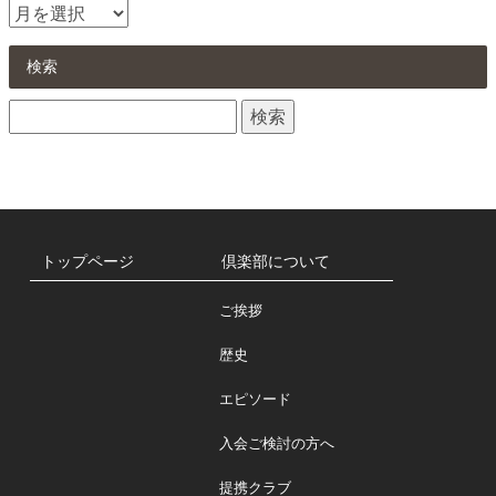
お
知
ら
検索
せ
検
一
索:
覧
トップページ
倶楽部について
ご挨拶
歴史
エピソード
入会ご検討の方へ
提携クラブ