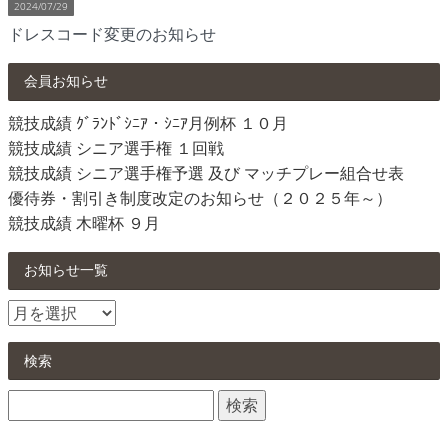
2024/07/29
ドレスコード変更のお知らせ
会員お知らせ
競技成績 ｸﾞﾗﾝﾄﾞｼﾆｱ・ｼﾆｱ月例杯 １０月
競技成績 シニア選手権 １回戦
競技成績 シニア選手権予選 及び マッチプレー組合せ表
優待券・割引き制度改定のお知らせ（２０２５年～）
競技成績 木曜杯 ９月
お知らせ一覧
お
知
ら
検索
せ
検
一
索:
覧