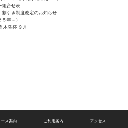
一
ー組合せ表
覧
・割引き制度改定のお知らせ
２５年～）
 木曜杯 ９月
コース案内
ご利用案内
アクセス