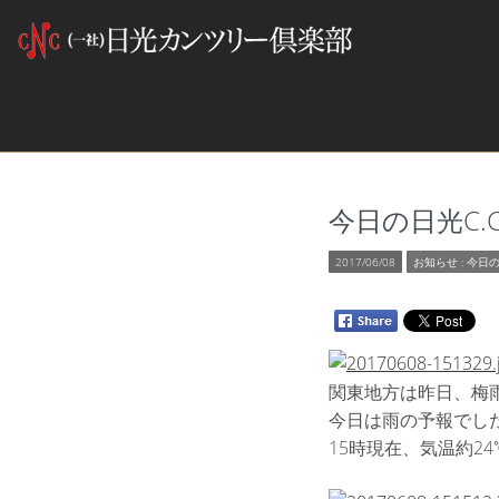
今日の日光C.C 2
2017/06/08
お知らせ
:
今日の
関東地方は昨日、梅
今日は雨の予報でし
15時現在、気温約24