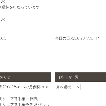
木曜杯を行なっています
6.5
今日の日光C.C 2017.6.11
お知らせ
お知らせ一覧
お
ｸﾞﾗﾝﾄﾞｼﾆｱ・ｼﾆｱ月例杯 １０
知
ら
績 シニア選手権 １回戦
せ
 シニア選手権予選 及び マッ