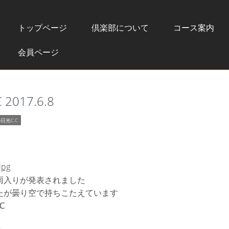
トップページ
倶楽部について
コース案内
会員ページ
017.6.8
日光C.C
雨入りが発表されました
たが曇り空で持ちこたえています
℃