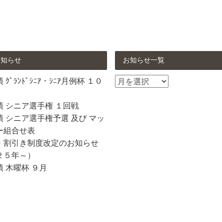
お知らせ
お知らせ一覧
お
ｸﾞﾗﾝﾄﾞｼﾆｱ・ｼﾆｱ月例杯 １０
知
ら
績 シニア選手権 １回戦
せ
 シニア選手権予選 及び マッ
一
ー組合せ表
覧
・割引き制度改定のお知らせ
２５年～）
 木曜杯 ９月