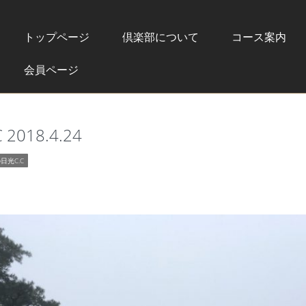
トップページ
倶楽部について
コース案内
会員ページ
018.4.24
日光C.C