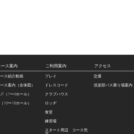
コース案内
ご利用案内
アクセス
ース紹介動画
プレイ
交通
ース案内（全体図）
ドレスコード
倶楽部バス乗り場案内
UT（1〜9ホール）
クラブハウス
N（10〜18ホール）
ロッヂ
食堂
練習場
スタート周辺 コース売
店