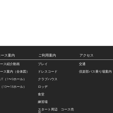
コース案内
ご利用案内
アクセス
ース紹介動画
プレイ
交通
ース案内（全体図）
ドレスコード
倶楽部バス乗り場案内
UT（1〜9ホール）
クラブハウス
N（10〜18ホール）
ロッヂ
食堂
練習場
スタート周辺 コース売
店