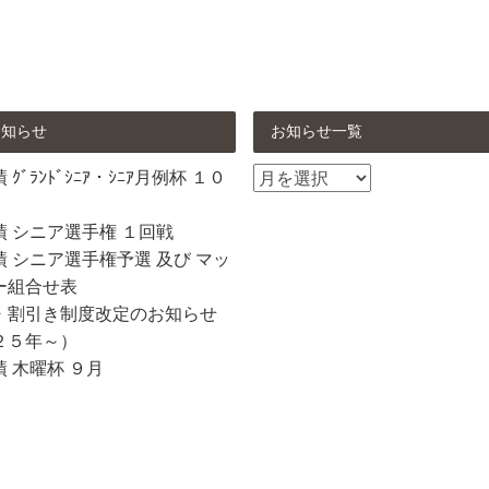
お知らせ
お知らせ一覧
お
ｸﾞﾗﾝﾄﾞｼﾆｱ・ｼﾆｱ月例杯 １０
知
ら
績 シニア選手権 １回戦
せ
 シニア選手権予選 及び マッ
一
ー組合せ表
覧
・割引き制度改定のお知らせ
２５年～）
 木曜杯 ９月