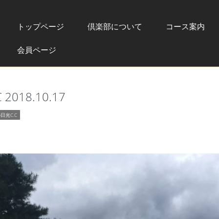
トップページ
倶楽部について
コース案内
会員ページ
018.10.17
日光C.C