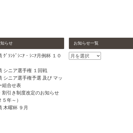
お知らせ
お知らせ一覧
お
ｸﾞﾗﾝﾄﾞｼﾆｱ・ｼﾆｱ月例杯 １０
知
ら
績 シニア選手権 １回戦
せ
 シニア選手権予選 及び マッ
一
ー組合せ表
覧
・割引き制度改定のお知らせ
２５年～）
 木曜杯 ９月