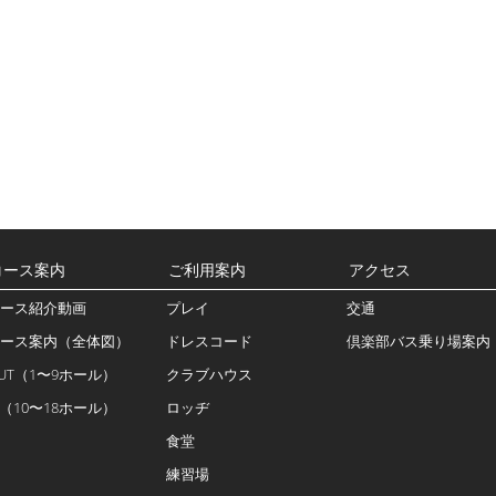
コース案内
ご利用案内
アクセス
ース紹介動画
プレイ
交通
ース案内（全体図）
ドレスコード
倶楽部バス乗り場案内
UT（1〜9ホール）
クラブハウス
N（10〜18ホール）
ロッヂ
食堂
練習場