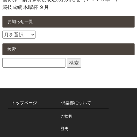
競技成績 木曜杯 ９月
お知らせ一覧
お
知
ら
検索
せ
検
一
索:
覧
トップページ
倶楽部について
ご挨拶
歴史