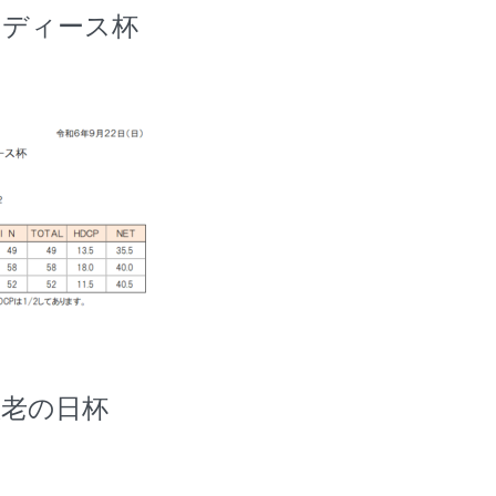
2 レディース杯
6 敬老の日杯