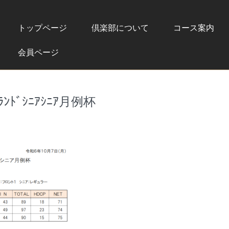
トップページ
倶楽部について
コース案内
会員ページ
ﾞﾗﾝﾄﾞｼﾆｱｼﾆｱ月例杯