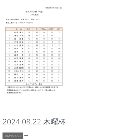
2024.08.22 木曜杯
2024/08/22