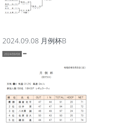
2024.09.08 月例杯B
2024/09/08