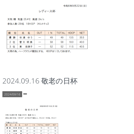
2024.09.16 敬老の日杯
2024/09/16