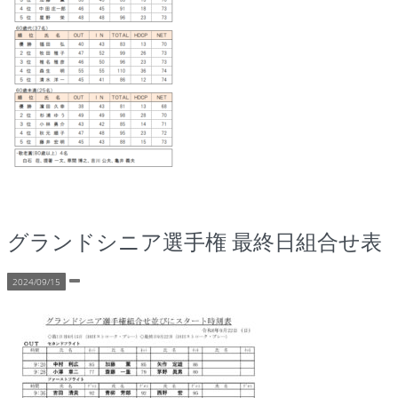
グランドシニア選手権 最終日組合せ表
2024/09/15