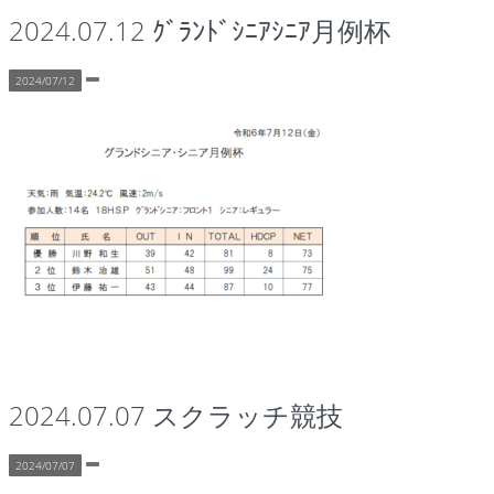
2024.07.12 ｸﾞﾗﾝﾄﾞｼﾆｱｼﾆｱ月例杯
2024/07/12
2024.07.07 スクラッチ競技
2024/07/07