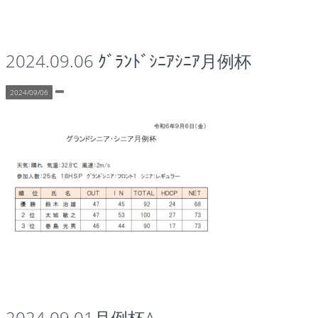
2024.09.06 ｸﾞﾗﾝﾄﾞｼﾆｱｼﾆｱ月例杯
2024/09/06
2024.09.01月例杯A