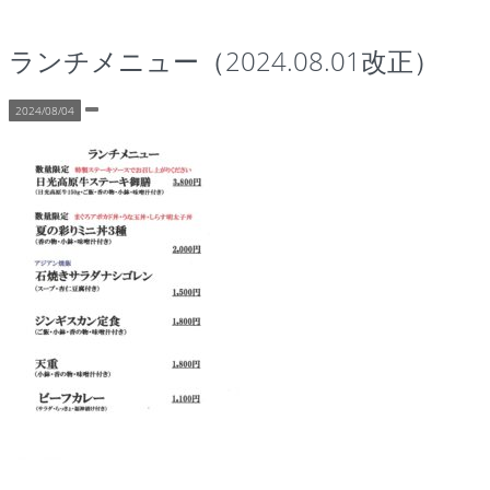
ランチメニュー（2024.08.01改正）
2024/08/04