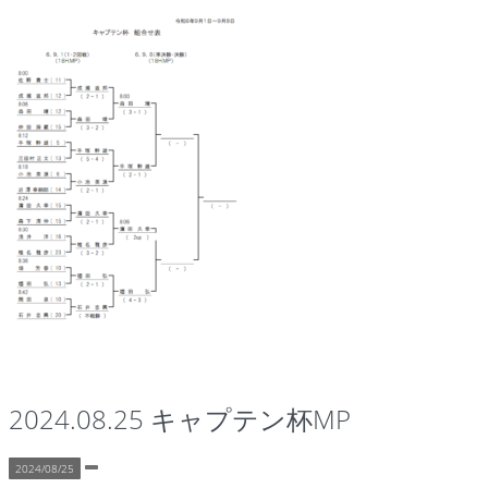
2024.08.25 キャプテン杯MP
2024/08/25