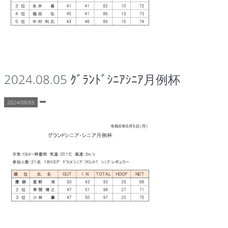
2024.08.05 ｸﾞﾗﾝﾄﾞｼﾆｱｼﾆｱ月例杯
2024/08/05